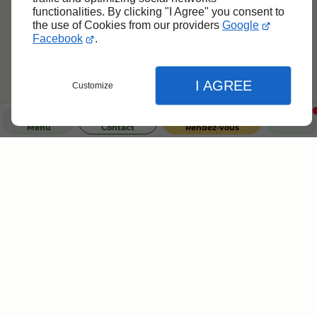
functionalities. By clicking "I Agree" you consent to
the use of Cookies from our providers
Google
Facebook
.
I AGREE
Customize
Menu
Contact
Rendez-vous
Créons une ambiance florale
unique !
Fermer
Des compositions florales sur
Fermer
Fermer
mesure pour sublimer vos espaces
et événements
Réglages de l'affichage