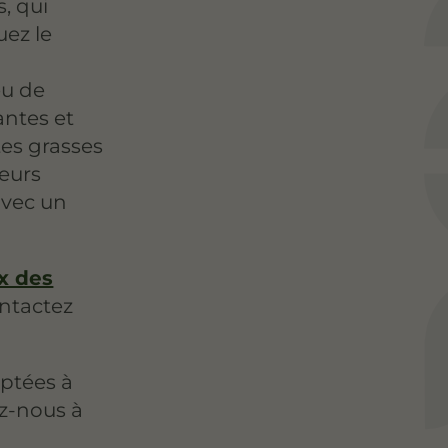
, qui
uez le
eu de
antes et
tes grasses
leurs
avec un
ix des
ontactez
aptées à
ez-nous à