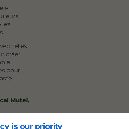
e et
ouleurs
 les
s.
vec celles
ur créer
ble.
ges pour
aste.
cal Mutel
,
cy is our priority